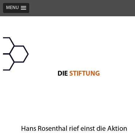
MENU
Zum
Hans-Rosenthal-Stiftung
schnelle Hilfe in akuter Not
Inhalt
springen
DIE
STIFTUNG
Hans Rosenthal rief einst die Aktion